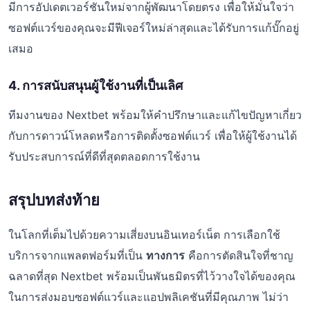
มีการอัปเดตเวอร์ชันใหม่จากผู้พัฒนาโดยตรง เพื่อให้มั่นใจว่า
ซอฟต์แวร์ของคุณจะมีฟีเจอร์ใหม่ล่าสุดและได้รับการแก้บั๊กอยู่
เสมอ
4. การสนับสนุนผู้ใช้งานที่เป็นเลิศ
ทีมงานของ Nextbet พร้อมให้คำปรึกษาและแก้ไขปัญหาเกี่ยว
กับการดาวน์โหลดหรือการติดตั้งซอฟต์แวร์ เพื่อให้ผู้ใช้งานได้
รับประสบการณ์ที่ดีที่สุดตลอดการใช้งาน
สรุปบทส่งท้าย
ในโลกที่เต็มไปด้วยความเสี่ยงบนอินเทอร์เน็ต การเลือกใช้
บริการจากแพลตฟอร์มที่เป็น
ทางการ
คือการตัดสินใจที่ชาญ
ฉลาดที่สุด Nextbet พร้อมเป็นพันธมิตรที่ไว้วางใจได้ของคุณ
ในการส่งมอบซอฟต์แวร์และแอปพลิเคชันที่มีคุณภาพ ไม่ว่า