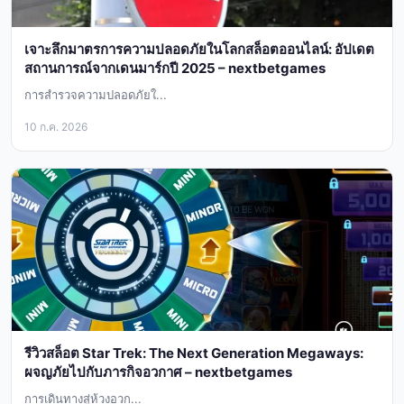
เจาะลึกมาตรการความปลอดภัยในโลกสล็อตออนไลน์: อัปเดต
สถานการณ์จากเดนมาร์กปี 2025 – nextbetgames
การสำรวจความปลอดภัยใ...
10 ก.ค. 2026
รีวิวสล็อต Star Trek: The Next Generation Megaways:
ผจญภัยไปกับภารกิจอวกาศ – nextbetgames
การเดินทางสู่ห้วงอวก...