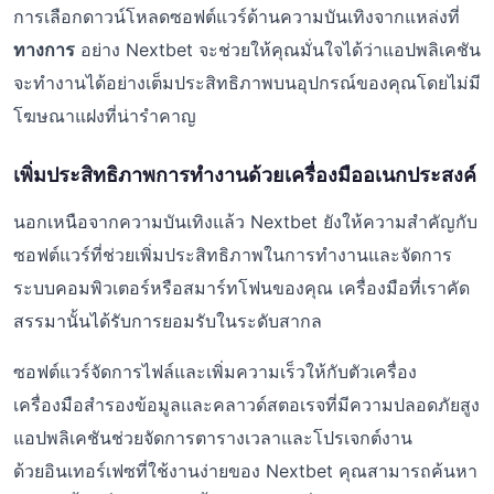
การเลือกดาวน์โหลดซอฟต์แวร์ด้านความบันเทิงจากแหล่งที่
ทางการ
อย่าง Nextbet จะช่วยให้คุณมั่นใจได้ว่าแอปพลิเคชัน
จะทำงานได้อย่างเต็มประสิทธิภาพบนอุปกรณ์ของคุณโดยไม่มี
โฆษณาแฝงที่น่ารำคาญ
เพิ่มประสิทธิภาพการทำงานด้วยเครื่องมืออเนกประสงค์
นอกเหนือจากความบันเทิงแล้ว Nextbet ยังให้ความสำคัญกับ
ซอฟต์แวร์ที่ช่วยเพิ่มประสิทธิภาพในการทำงานและจัดการ
ระบบคอมพิวเตอร์หรือสมาร์ทโฟนของคุณ เครื่องมือที่เราคัด
สรรมานั้นได้รับการยอมรับในระดับสากล
ซอฟต์แวร์จัดการไฟล์และเพิ่มความเร็วให้กับตัวเครื่อง
เครื่องมือสำรองข้อมูลและคลาวด์สตอเรจที่มีความปลอดภัยสูง
แอปพลิเคชันช่วยจัดการตารางเวลาและโปรเจกต์งาน
ด้วยอินเทอร์เฟซที่ใช้งานง่ายของ Nextbet คุณสามารถค้นหา