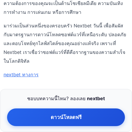
ความต้องการของคุณจะเป็นด้านโซเชียลมีเดีย ความบันเทิง
การทำงาน การเล่นเกม หรือการศึกษา
มาร่วมเป็นส่วนหนึ่งของครอบครัว Nextbet วันนี้ เพื่อสัมผัส
กับมาตรฐานการดาวน์โหลดซอฟต์แวร์ที่เหนือระดับ ปลอดภัย
และตอบโจทย์ทุกไลฟ์สไตล์ของคุณอย่างแท้จริง เพราะที่
Nextbet เราเชื่อว่าซอฟต์แวร์ที่ดีคือรากฐานของความสำเร็จ
ในโลกดิจิทัล
nextbet ทางการ
ชอบบทความนี้ไหม? ลองเลย
nextbet
ดาวน์โหลดฟรี