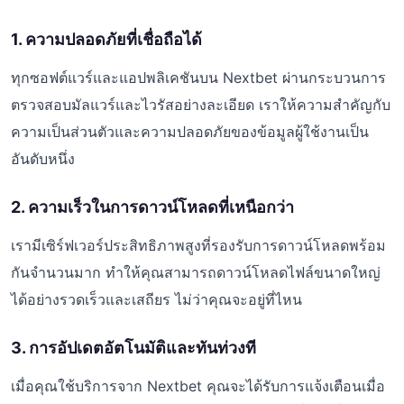
1. ความปลอดภัยที่เชื่อถือได้
ทุกซอฟต์แวร์และแอปพลิเคชันบน Nextbet ผ่านกระบวนการ
ตรวจสอบมัลแวร์และไวรัสอย่างละเอียด เราให้ความสำคัญกับ
ความเป็นส่วนตัวและความปลอดภัยของข้อมูลผู้ใช้งานเป็น
อันดับหนึ่ง
2. ความเร็วในการดาวน์โหลดที่เหนือกว่า
เรามีเซิร์ฟเวอร์ประสิทธิภาพสูงที่รองรับการดาวน์โหลดพร้อม
กันจำนวนมาก ทำให้คุณสามารถดาวน์โหลดไฟล์ขนาดใหญ่
ได้อย่างรวดเร็วและเสถียร ไม่ว่าคุณจะอยู่ที่ไหน
3. การอัปเดตอัตโนมัติและทันท่วงที
เมื่อคุณใช้บริการจาก Nextbet คุณจะได้รับการแจ้งเตือนเมื่อ