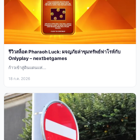
รีวิวสล็อต Pharaoh Luck: ผจญภัยล่าขุมทรัพย์ฟาโรห์กับ
Onlyplay – nextbetgames
ก้าวเข้าสู่ดินแดนแห่...
18 ก.ค. 2026