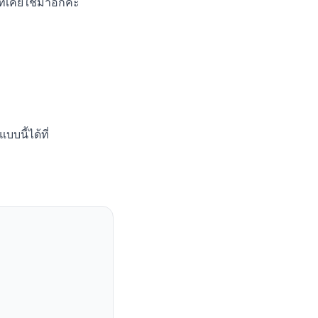
่เคยใช้มาอีกค่ะ
บนี้ได้ที่