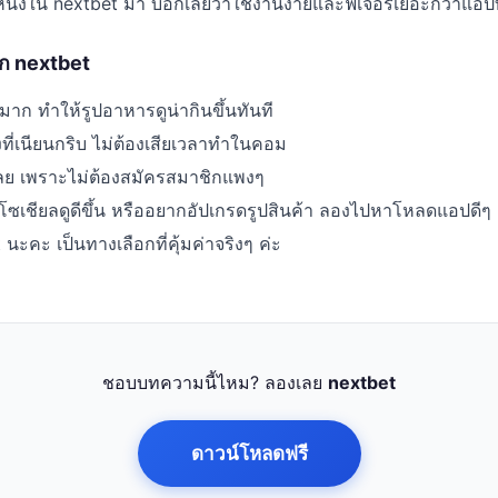
นึ่งใน nextbet มา บอกเลยว่าใช้งานง่ายและฟีเจอร์เยอะกว่าแอปที
าก nextbet
าก ทำให้รูปอาหารดูน่ากินขึ้นทันที
ังที่เนียนกริบ ไม่ต้องเสียเวลาทำในคอม
เลย เพราะไม่ต้องสมัครสมาชิกแพงๆ
ซเชียลดูดีขึ้น หรืออยากอัปเกรดรูปสินค้า ลองไปหาโหลดแอปดีๆ แบ
ะคะ เป็นทางเลือกที่คุ้มค่าจริงๆ ค่ะ
ชอบบทความนี้ไหม? ลองเลย
nextbet
ดาวน์โหลดฟรี