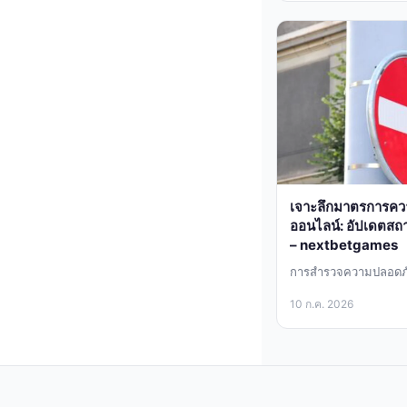
เจาะลึกมาตรการคว
ออนไลน์: อัปเดตสถ
– nextbetgames
การสำรวจความปลอดภั
10 ก.ค. 2026