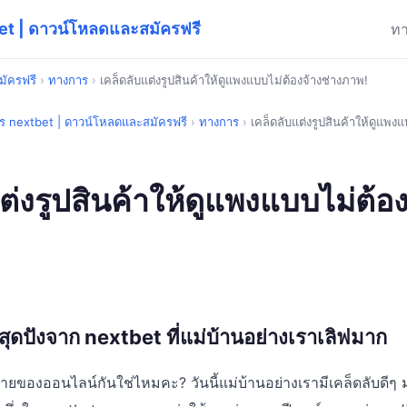
bet | ดาวน์โหลดและสมัครฟรี
ท
มัครฟรี
›
ทางการ
›
เคล็ดลับแต่งรูปสินค้าให้ดูแพงแบบไม่ต้องจ้างช่างภาพ!
าร nextbet | ดาวน์โหลดและสมัครฟรี
›
ทางการ
›
เคล็ดลับแต่งรูปสินค้าให้ดูแพง
ต่งรูปสินค้าให้ดูแพงแบบไม่ต้อง
ปสุดปังจาก nextbet ที่แม่บ้านอย่างเราเลิฟมาก
ขายของออนไลน์กันใช่ไหมคะ? วันนี้แม่บ้านอย่างเรามีเคล็ดลับดีๆ 