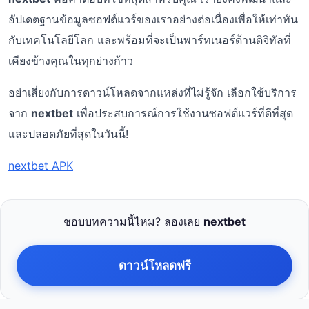
อัปเดตฐานข้อมูลซอฟต์แวร์ของเราอย่างต่อเนื่องเพื่อให้เท่าทัน
กับเทคโนโลยีโลก และพร้อมที่จะเป็นพาร์ทเนอร์ด้านดิจิทัลที่
เคียงข้างคุณในทุกย่างก้าว
อย่าเสี่ยงกับการดาวน์โหลดจากแหล่งที่ไม่รู้จัก เลือกใช้บริการ
จาก
nextbet
เพื่อประสบการณ์การใช้งานซอฟต์แวร์ที่ดีที่สุด
และปลอดภัยที่สุดในวันนี้!
nextbet APK
ชอบบทความนี้ไหม? ลองเลย
nextbet
ดาวน์โหลดฟรี