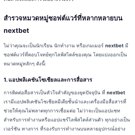
สำรวจหมวดหมู่ซอฟต์แวร์ที่หลากหลายบน
nextbet
ไม่ว่าคุณจะเป็นนักเรียน นักทำงาน หรือเกมเมอร์
nextbet
มี
ซอฟต์แวร์ที่ตอบโจทย์ทุกไลฟ์สไตล์ของคุณ โดยแบ่งออกเป็น
หมวดหมู่หลักๆ ดังนี้:
1. แอปพลิเคชันโซเชียลและการสื่อสาร
การติดต่อสื่อสารเป็นหัวใจสำคัญของยุคปัจจุบัน ที่
nextbet
เรามีแอปพลิเคชันโซเชียลมีเดียชั้นนำและเครื่องมือสื่อสารที่
ช่วยให้คุณไม่พลาดทุกการเชื่อมต่อ ไม่ว่าจะเป็นแอปแชท
สำหรับการทำงานหรือแอปแชร์ไลฟ์สไตล์ส่วนตัว ทุกอย่างเป็น
เวอร์ชัน ทางการ ที่รองรับการทำงานบนหลายอุปกรณ์อย่าง