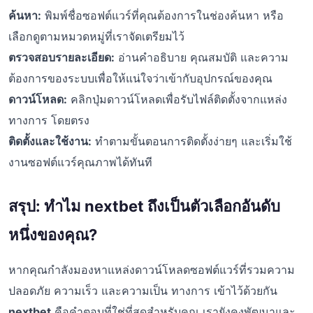
ค้นหา:
พิมพ์ชื่อซอฟต์แวร์ที่คุณต้องการในช่องค้นหา หรือ
เลือกดูตามหมวดหมู่ที่เราจัดเตรียมไว้
ตรวจสอบรายละเอียด:
อ่านคำอธิบาย คุณสมบัติ และความ
ต้องการของระบบเพื่อให้แน่ใจว่าเข้ากับอุปกรณ์ของคุณ
ดาวน์โหลด:
คลิกปุ่มดาวน์โหลดเพื่อรับไฟล์ติดตั้งจากแหล่ง
ทางการ โดยตรง
ติดตั้งและใช้งาน:
ทำตามขั้นตอนการติดตั้งง่ายๆ และเริ่มใช้
งานซอฟต์แวร์คุณภาพได้ทันที
สรุป: ทำไม nextbet ถึงเป็นตัวเลือกอันดับ
หนึ่งของคุณ?
หากคุณกำลังมองหาแหล่งดาวน์โหลดซอฟต์แวร์ที่รวมความ
ปลอดภัย ความเร็ว และความเป็น ทางการ เข้าไว้ด้วยกัน
nextbet
คือคำตอบที่ใช่ที่สุดสำหรับคุณ เรายังคงพัฒนาและ