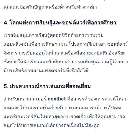
คุณและป้องกันปัญหาเครื่องค้างหรือทำงานช้า
4. โลกแห่งการเรียนรู้และซอฟต์แวร์เพื่อการศึกษา
เราสนับสนุนการเรียนรู้ตลอดชีวิตด้วยการรวบรวม
แอปพลิเคชันเพื่อการศึกษา เช่น โปรแกรมฝึกภาษา ซอฟต์แวร์
จัดการการเรียนออนไลน์ และเครื่องมือช่วยจดบันทึกอัจฉริยะ
ซึ่งช่วยให้นักเรียนและนักศึกษาสามารถเพิ่มพูนความรู้ได้อย่าง
มีประสิทธิภาพผ่านแพลตฟอร์มที่เชื่อถือได้
5. ประสบการณ์การเล่นเกมที่ยอดเยี่ยม
สำหรับเหล่าเกมเมอร์
nextbet
คือสวรรค์ของการดาวน์โหลด
เกมและโปรแกรมเสริมสำหรับการเล่นเกม เรามีการอัปเดต
แพตช์เกมเวอร์ชันใหม่ล่าสุดอย่างรวดเร็ว เพื่อให้คุณสามารถ
สนุกไปกับการเล่นเกมได้อย่างต่อเนื่องไม่มีสะดุด