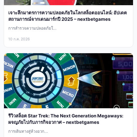
เจาะลึกมาตรการความปลอดภัยในโลกสล็อตออนไลน์: อัปเดต
สถานการณ์จากเดนมาร์กปี 2025 – nextbetgames
การสำรวจความปลอดภัยใ...
10 ก.ค. 2026
รีวิวสล็อต Star Trek: The Next Generation Megaways:
ผจญภัยไปกับภารกิจอวกาศ – nextbetgames
การเดินทางสู่ห้วงอวก...