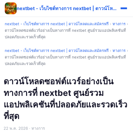
nextbet - เว็บไซต์ทางการ nextbet | ดาวน์โหลดและสมัครฟรี
nextbet - เว็บไซต์ทางการ nextbet | ดาวน์โหลดและสมัครฟรี
›
ทางการ
›
ดาวน์โหลดซอฟต์แวร์อย่างเป็นทางการที่ nextbet ศูนย์รวมแอปพลิเคชันที่
ปลอดภัยและรวดเร็วที่สุด
nextbet - เว็บไซต์ทางการ nextbet | ดาวน์โหลดและสมัครฟรี
›
ทางการ
›
ดาวน์โหลดซอฟต์แวร์อย่างเป็นทางการที่ nextbet ศูนย์รวมแอปพลิเคชันที่
ปลอดภัยและรวดเร็วที่สุด
ดาวน์โหลดซอฟต์แวร์อย่างเป็น
ทางการที่ nextbet ศูนย์รวม
แอปพลิเคชันที่ปลอดภัยและรวดเร็ว
ที่สุด
22 พ.ค. 2026
· ทางการ